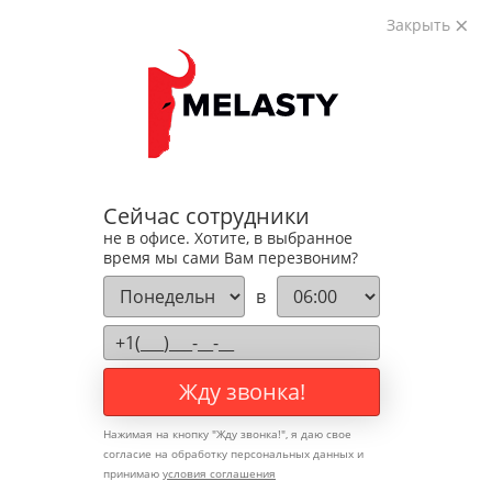
Закрыть
Корзина (
0
)
на сумму
0
₽
8 (800) 350-76-23
Получите
бесплатную
консультацию
Сейчас сотрудники
Меню
не в офисе. Хотите, в выбранное
О компании
время мы сами Вам перезвоним?
Доставка и оплата
в
Гарантия и возврат
Наши партнеры
Отзывы клиентов
Контакты
Жду звонка!
Каталог
Нажимая на кнопку "
Жду звонка!
", я даю свое
Каталог
согласие на обработку персональных данных и
Перосъёмные машины
принимаю
условия соглашения
Акция: "Распродажа остатков"