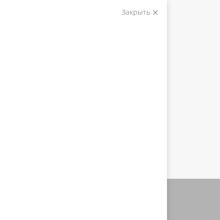
Закрыть
Корзина (
0
)
на сумму
0
₽
8 (800) 350-76-23
Получите
бесплатную
консультацию
Меню
О компании
Доставка и оплата
Гарантия и возврат
Наши партнеры
Отзывы клиентов
Контакты
Каталог
Каталог
Перосъёмные машины