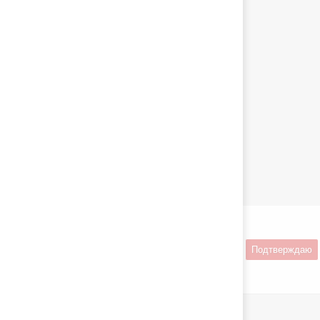
Страницы
О компании
Доставка и оплата
Гарантия и возврат
Наши партнеры
Отзывы клиентов
Контакты
Политика конфиденциальности
Контакты
8 (800) 350-76-23
mail@melasty.ru.com
Этот веб-сайт использует cookie-
файлы.
Подтверждаю
При использовании данного сайта вы
подтверждаете свое согласие на использование
cookie-файлов в соответствии с нашей
политикой
приватности
.
© 2026 melasty