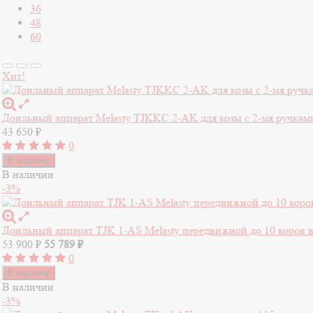
36
48
60
Хит!
Доильный аппарат Melasty TJKKC 2-AK для козы с 2-мя ручкам
43 650
₽
0
В корзину
В наличии
-3%
Доильный аппарат TJK 1-AS Melasty передвижной до 10 коров в
53 900
₽
55 789
₽
0
В корзину
В наличии
-3%