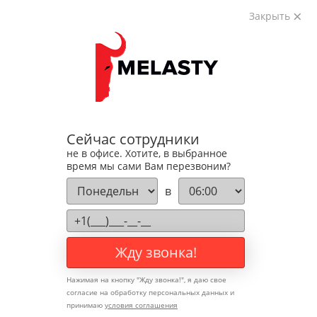
Закрыть
Корзина (
0
)
на сумму
0
₽
8 (800) 350-76-23
Получите
бесплатную
консультацию
Сейчас сотрудники
Меню
не в офисе. Хотите, в выбранное
О компании
время мы сами Вам перезвоним?
Доставка и оплата
в
Гарантия и возврат
Наши партнеры
Отзывы клиентов
Контакты
Жду звонка!
Каталог
Нажимая на кнопку "
Жду звонка!
", я даю свое
Каталог
согласие на обработку персональных данных и
Перосъёмные машины
принимаю
условия соглашения
Акция: "Распродажа остатков"