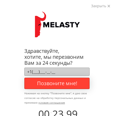
Закрыть
Корзина (
0
)
на сумму
0
₽
8 (800) 350-76-23
Получите
бесплатную
консультацию
Здравствуйте,
Меню
хотите, мы перезвоним
О компании
Вам за 24 секунды?
Доставка и оплата
Гарантия и возврат
Наши партнеры
Отзывы клиентов
Позвоните мне!
Контакты
Нажимая на кнопку "
Позвоните мне
", я даю свое
Каталог
согласие на обработку персональных данных и
принимаю
условия соглашения
Каталог
Перосъёмные машины
00
:
23
:
99
Акция: "Распродажа остатков"